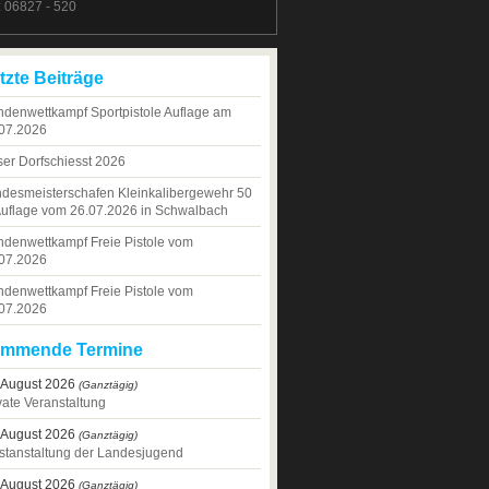
.: 06827 - 520
tzte Beiträge
denwettkampf Sportpistole Auflage am
07.2026
er Dorfschiesst 2026
desmeisterschafen Kleinkalibergewehr 50
uflage vom 26.07.2026 in Schwalbach
denwettkampf Freie Pistole vom
07.2026
denwettkampf Freie Pistole vom
07.2026
mmende Termine
 August 2026
(Ganztägig)
vate Veranstaltung
 August 2026
(Ganztägig)
stanstaltung der Landesjugend
 August 2026
(Ganztägig)