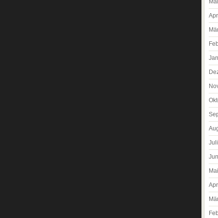
Ma
Apr
Mä
Feb
Jan
De
No
Okt
Se
Aug
Jul
Jun
Ma
Apr
Mä
Feb