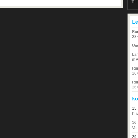
Tel
Le
Run
28.
Uns
Lan
m A
Run
26.
Run
26.
ko
15.
Pri
16.
Ver
29.