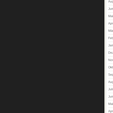
Aug
Jun
Ma
Apr
Mä
Feb
Jan
De
No
Okt
Se
Aug
Jul
Jun
Ma
Apr