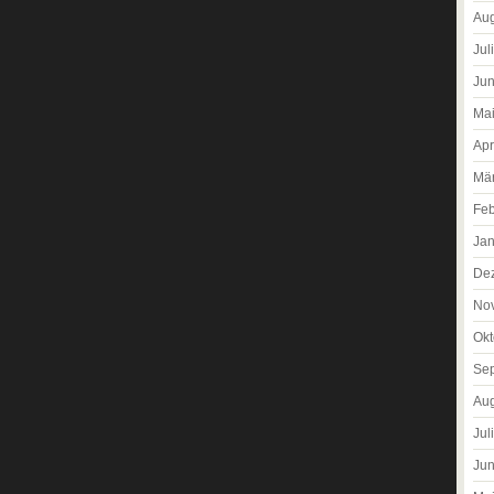
Aug
Jul
Jun
Ma
Apr
Mä
Feb
Jan
De
No
Okt
Se
Aug
Jul
Jun