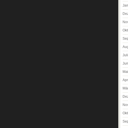
Jan
De
No
Okt
Se
Aug
Jul
Jun
Ma
Apr
Mä
De
No
Okt
Se