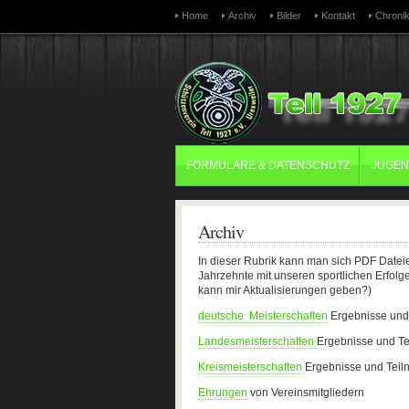
Home
Archiv
Bilder
Kontakt
Chroni
FORMULARE & DATENSCHUTZ
JUGE
Archiv
In dieser Rubrik kann man sich PDF Dateie
Jahrzehnte mit unseren sportlichen Erfolge 
kann mir Aktualisierungen geben?)
deutsche Meisterschaften
Ergebnisse und
Landesmeisterschaften
Ergebnisse und T
Kreismeisterschaften
Ergebnisse und Tei
Ehrungen
von Vereinsmitgliedern