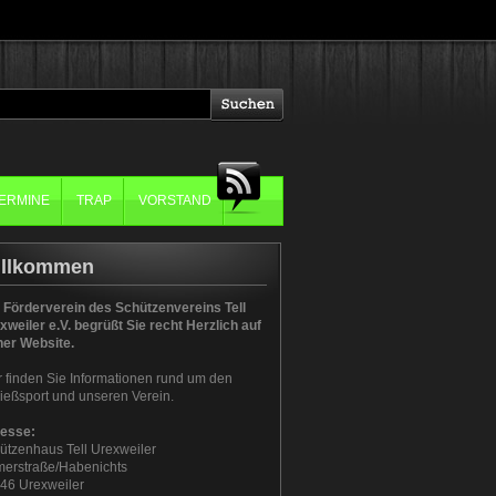
ERMINE
TRAP
VORSTAND
illkommen
 Förderverein des Schützenvereins Tell
xweiler e.V. begrüßt Sie recht Herzlich auf
ner Website.
r finden Sie Informationen rund um den
ießsport und unseren Verein.
esse:
ützenhaus Tell Urexweiler
erstraße/Habenichts
46 Urexweiler