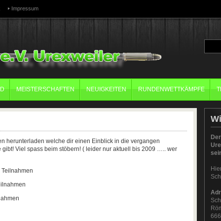
k
Impressum
ND
MEISTERSCHAFTEN
NEUIGKEITEN
RUNDENWETTKÄMPFE
T
W
Der
n herunterladen welche dir einen Einblick in die vergangen
Ure
gibt! Viel spass beim stöbern! ( leider nur aktuell bis 2009 ….. wer
sei
Hie
 Teilnahmen
Sch
eilnahmen
Adr
lnahmen
Sch
Röm
666