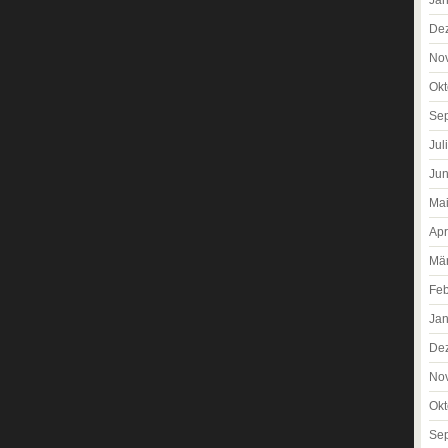
De
No
Okt
Se
Jul
Jun
Ma
Apr
Mä
Feb
Jan
De
No
Okt
Se