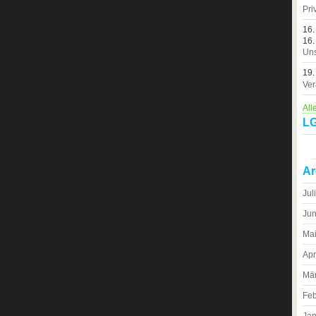
Pri
16.
16.
Uns
19.
Ver
All
LG
Ar
Jul
Jun
Ma
Apr
Mä
Feb
Jan