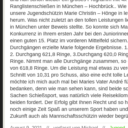
Ranglistenschießen in München – Hochbrück.. Wi
unsere Jugendschützin Marie Christin – Hönge in le
herum. Was nicht zuletzt an den tollen Leistungen l
in München unter Beweis stellte. So konnte sich Mar
Konkurrenz in Ihrem ersten Jahr bei den Juniorinn
einen guten 15. Platz im vorderen Mittelfeld sichern
Durchgängen erzielte Marie folgende Ergebnisse. 
2. Durchgang 621,8 Ringe, 3.Durchgang 620,0 Rin
Ringe. Nimmt man alle Durchgänge zusammen, so er
von 618,8 Ringe. Um die Leistung mal etwas zu verde
Schnitt von 10,31 pro Schuss, also eine echt tolle L
möchte ich mich auch mal bei Maries Vater André f
bedanken, denn wie man sehen kann, sind beide sc
Sachen Schießsport, was natürlich viele Reisekilome
beiden fordert. Der Erfolg gibt Ihnen Recht und so h
noch einige Zeit Spaß an unserem Sport haben und 
Zukunft auch als Mannschaftsschützin wieder begr
August 9, 2021 // verfasst von Michael //
Jugend