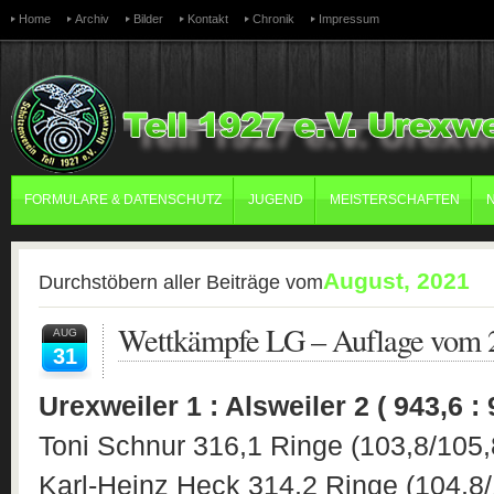
Home
Archiv
Bilder
Kontakt
Chronik
Impressum
FORMULARE & DATENSCHUTZ
JUGEND
MEISTERSCHAFTEN
August, 2021
Durchstöbern aller Beiträge vom
Wettkämpfe LG – Auflage vom 
AUG
31
Urexweiler 1 : Alsweiler 2 ( 943,6 :
Toni Schnur 316,1 Ringe (103,8/105,
Karl-Heinz Heck 314,2 Ringe (104,8/