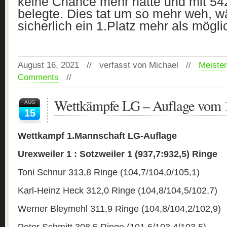
keine Chance mehr hatte und mit 54
belegte. Dies tat um so mehr weh, w
sicherlich ein 1.Platz mehr als mögl
August 16, 2021 // verfasst von Michael //
Meister
Comments
//
Wettkämpfe LG – Auflage vom 
AUG
15
Wettkampf 1.Mannschaft LG-Auflage
Urexweiler 1 : Sotzweiler 1 (937,7:932,5) Ringe
Toni Schnur 313,8 Ringe (104,7/104,0/105,1)
Karl-Heinz Heck 312,0 Ringe (104,8/104,5/102,7)
Werner Bleymehl 311,9 Ringe (104,8/104,2/102,9)
Peter Schmitt 308,5 Ringe (101,6/103,4/103,5)