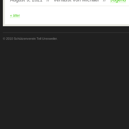
« älter
© 2010 Schützenverein Tell Urexweiler.