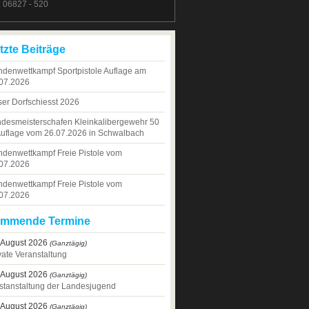
.: 06827 - 520
tzte Beiträge
denwettkampf Sportpistole Auflage am
07.2026
er Dorfschiesst 2026
desmeisterschafen Kleinkalibergewehr 50
uflage vom 26.07.2026 in Schwalbach
denwettkampf Freie Pistole vom
07.2026
denwettkampf Freie Pistole vom
07.2026
mmende Termine
 August 2026
(Ganztägig)
vate Veranstaltung
 August 2026
(Ganztägig)
stanstaltung der Landesjugend
 August 2026
(Ganztägig)