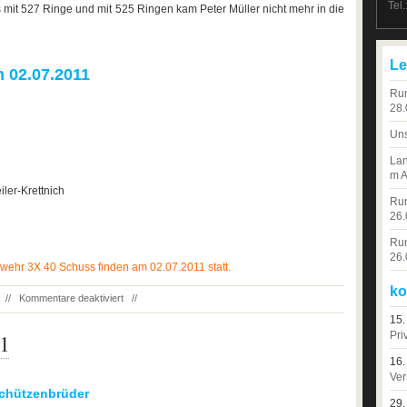
Tel
 mit 527 Ringe und mit 525 Ringen kam Peter Müller nicht mehr in die
Le
02.07.2011
Run
28.
Uns
Lan
m A
iler-Krettnich
Run
26.
Run
26.
wehr 3X 40 Schuss finden am 02.07.2011 statt.
ko
//
Kommentare deaktiviert
//
15.
11
Pri
16.
Ver
chützenbrüder
29.