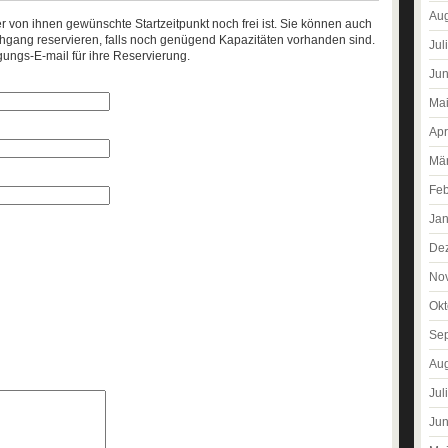
Aug
er von ihnen gewünschte Startzeitpunkt noch frei ist. Sie können auch
gang reservieren, falls noch genügend Kapazitäten vorhanden sind.
Jul
gungs-E-mail für ihre Reservierung.
Jun
Ma
Apr
Mä
Feb
Jan
De
No
Okt
Se
Aug
Jul
Jun