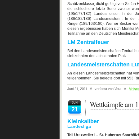
Schützenklasse, dicht gefolgt von Stefan 
die schlechtere letzte Serie zweiter wu
(195/177/182) Landesmeister. In der 
(186/182/186) Landesmeisterin. In der 
Ringen(189/163/180). Werner Becker wurd
diesen Ergebnissen haben sich Monika Mich
Teilnahme an den Deutschen Meisterschaften
LM Zentralfeuer
Bei den Landesmeisterschaften Zentralfeu
siebzehnten den achtzehnten Platz.
Landesmeisterschaften Luf
An diesen Landesmeisterschaften hat von
teilgenommen. Sie belegte dort mit 553 Ri
Juni 21, 2011 // verfasst von Vera //
Meiste
Wettkämpfe am 1
JUN
21
Kleinkaliber
Landesliga
Tell Urexweiler I – St. Hubertus Saarhö