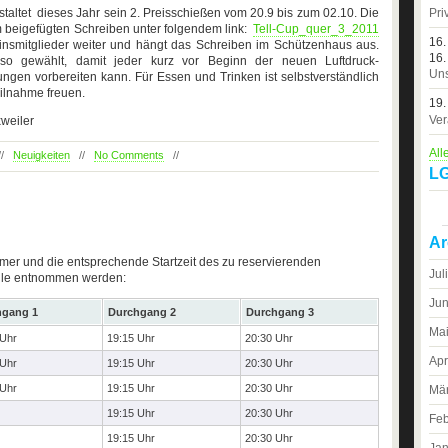
taltet dieses Jahr sein 2. Preisschießen vom 20.9 bis zum 02.10. Die
Pri
 beigefügten Schreiben unter folgendem link:
Tell-Cup_quer_3_2011
16.
einsmitglieder weiter und hängt das Schreiben im Schützenhaus aus.
16.
 so gewählt, damit jeder kurz vor Beginn der neuen Luftdruck-
Uns
gen vorbereiten kann. Für Essen und Trinken ist selbstverständlich
eilnahme freuen.
19.
Ver
xweiler
All
 //
Neuigkeiten
//
No Comments
//
LG
Ar
ummer und die entsprechende Startzeit des zu reservierenden
Jul
lle entnommen werden:
Jun
hgang 1
Durchgang 2
Durchgang 3
Ma
 Uhr
19:15 Uhr
20:30 Uhr
Apr
 Uhr
19:15 Uhr
20:30 Uhr
 Uhr
19:15 Uhr
20:30 Uhr
Mä
19:15 Uhr
20:30 Uhr
Feb
19:15 Uhr
20:30 Uhr
Jan