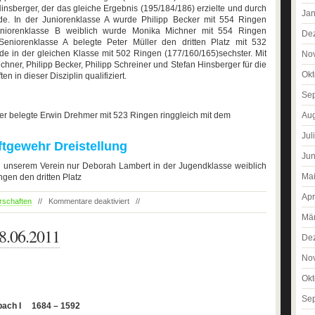
Hinsberger, der das gleiche Ergebnis (195/184/186) erzielte und durch
Jan
rde. In der Juniorenklasse A wurde Philipp Becker mit 554 Ringen
Juniorenklasse B weiblich wurde Monika Michner mit 554 Ringen
De
Seniorenklasse A belegte Peter Müller den dritten Platz mit 532
e in der gleichen Klasse mit 502 Ringen (177/160/165)sechster. Mit
No
ner, Philipp Becker, Philipp Schreiner und Stefan Hinsberger für die
Okt
 in dieser Disziplin qualifiziert.
Se
Aug
er belegte Erwin Drehmer mit 523 Ringen ringgleich mit dem
Jul
tgewehr Dreistellung
Jun
 unserem Verein nur Deborah Lambert in der Jugendklasse weiblich
Ma
ngen den dritten Platz
Apr
rschaften
//
Kommentare deaktiviert
//
Mä
8.06.2011
De
No
Okt
Se
lzbach I 1684 – 1592