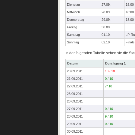
Dienstag
27.09.
18:00
Mittwoch
28.09.
18:00
Donnerstag
29.09.
18:00
Freitag
30.09.
Samstag
01.10.
LP-Ru
Sonntag
02.10
Finale
In der folgenden Tabelle sehen sie die S
Datum
Durchgang 1
20.09.2011
10 / 10
21.09.2011
0 / 10
22.09.2011
7/ 10
23.09.2011
26.09.2011
27.09.2011
0 / 10
28.09.2011
9 / 10
29.09.2011
0 / 10
30.09.2011