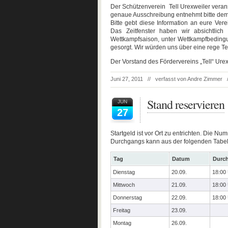
Der Schützenverein Tell Urexweiler verans
genaue Ausschreibung entnehmt bitte dem
Bitte gebt diese Information an eure Ver
Das Zeitfenster haben wir absichtlich
Wettkampfsaison, unter Wettkampfbedingun
gesorgt. Wir würden uns über eine rege T
Der Vorstand des Fördervereins „Tell“ Ure
Juni 27, 2011 // verfasst von Andre Zimmer
Stand reservieren
JUN
27
Startgeld ist vor Ort zu entrichten. Die N
Durchgangs kann aus der folgenden Tabe
Tag
Datum
Durc
Dienstag
20.09.
18:00
Mittwoch
21.09.
18:00
Donnerstag
22.09.
18:00
Freitag
23.09.
Montag
26.09.