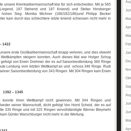
Aug
unsere Kleinkalibermannschaft klar für sich entscheiden. Mit je 565
1 Liegend, 187 Stehend und 187 Kniend) und Stefan Hinsberger
Jun
n hohen Sieg. Monika Michner (186/182/186)und Philipp Becker
zter kam durch das schlechtere letzte kniend schiessen nicht mehr in
Ma
Apr
Mä
Feb
 – 1422
unsere erste Großkalibermannschaft knapp verloren, und dies obwohl
Jan
 Wettkämpfen steigern konnten. Auch dieses Mal war Holger Schug
De
 gefolgt von Erwin Drehmer der es auf Saisonbestleistung 360 Ringe
 gute Leistung vom letzten Wettkampf an und schoss 346 Ringe. Rudi
No
t seiner Saisonbestleistung von 343 Ringen. Mit 304 Ringen kam Erwin
Okt
Se
II 1392 – 1345
Aug
ft konnte ihren Wettkampf nicht gewinnen. Mit 344 Ringen und
Jul
bester seiner Mannschaft, dicht gefolgt Von Horst Scheid, der es auf
elte 335 Ringe und mit 325 Ringen vervollständigte Werner Bleymehl
Jun
 kam Günter Warschburger nicht mehr in die Wertung.
Ma
Apr
 1243