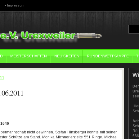
k
Impressum
ND
MEISTERSCHAFTEN
NEUIGKEITEN
RUNDENWETTKÄMPFE
T
W
011
Der
.06.2011
Ure
sei
Hie
Sch
Adr
 1646
Sch
Röm
ibermannschaft nicht gewinnen. Stefan Hinsberger konnte mit seinen
666
ter Schütze am Stand. Monika Michner erzielte 551 Ringe. Michael