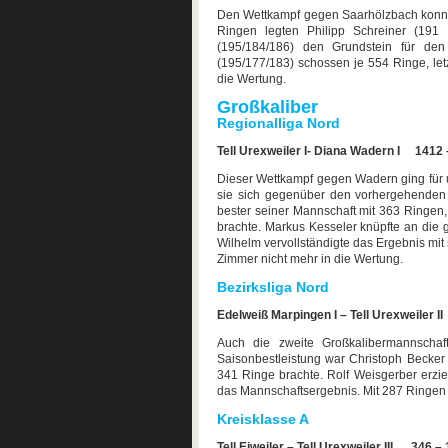
Den Wettkampf gegen Saarhölzbach konnte 
Ringen legten Philipp Schreiner (19
(195/184/186) den Grundstein für de
(195/177/183) schossen je 554 Ringe, let
die Wertung.
Großkaliber
Regionalliga Nord
Tell Urexweiler I- Diana Wadern I 1412
Dieser Wettkampf gegen Wadern ging für 
sie sich gegenüber den vorhergehenden
bester seiner Mannschaft mit 363 Ringen,
brachte. Markus Kesseler knüpfte an die
Wilhelm vervollständigte das Ergebnis mi
Zimmer nicht mehr in die Wertung.
Bezirksliga Nord
Edelweiß Marpingen I – Tell Urexweiler 
Auch die zweite Großkalibermannscha
Saisonbestleistung war Christoph Becker 
341 Ringe brachte. Rolf Weisgerber erzi
das Mannschaftsergebnis. Mit 287 Ringen
Kreisklasse A
Tell Eiweiler – Tell Urexweiler III 346 –