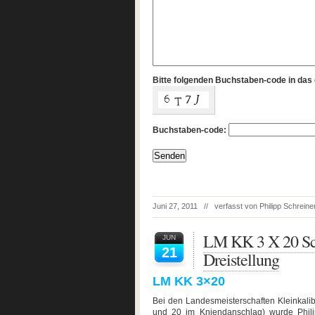
Bitte folgenden Buchstaben-code in das 
Buchstaben-code:
Juni 27, 2011 // verfasst von Philipp Schrei
LM KK 3 X 20 Sch
JUN
21
Dreistellung
LM KK 3×20
Bei den Landesmeisterschaften Kleinkali
und 20 im Kniendanschlag) wurde Phili