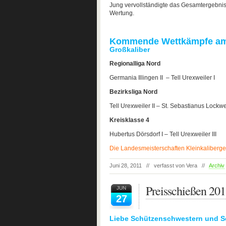
Jung vervollständigte das Gesamtergebnis
Wertung.
Kommende Wettkämpfe am 
Großkaliber
Regionalliga Nord
Germania Illingen II – Tell Urexweiler I
Bezirksliga Nord
Tell Urexweiler II – St. Sebastianus Lockwe
Kreisklasse 4
Hubertus Dörsdorf I – Tell Urexweiler III
Die Landesmeisterschaften Kleinkaliberge
Juni 28, 2011 // verfasst von Vera //
Archiv
Preisschießen 20
JUN
27
Liebe Schützenschwestern und S