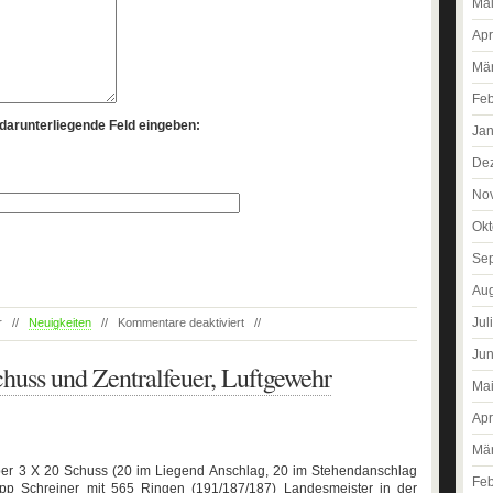
Ma
Apr
Mä
Feb
darunterliegende Feld eingeben:
Jan
De
No
Okt
Se
Aug
Jul
ner //
Neuigkeiten
//
Kommentare deaktiviert
//
Jun
uss und Zentralfeuer, Luftgewehr
Ma
Apr
Mä
ber 3 X 20 Schuss (20 im Liegend Anschlag, 20 im Stehendanschlag
Feb
pp Schreiner mit 565 Ringen (191/187/187) Landesmeister in der