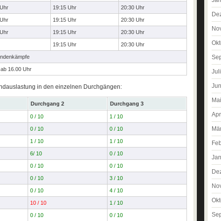
 Uhr
19:15 Uhr
20:30 Uhr
De
 Uhr
19:15 Uhr
20:30 Uhr
No
 Uhr
19:15 Uhr
20:30 Uhr
Okt
19:15 Uhr
20:30 Uhr
Se
ndenkämpfe
 ab 16.00 Uhr
Jul
Jun
tandauslastung in den einzelnen Durchgängen:
Ma
Durchgang 2
Durchgang 3
Apr
0 / 10
1 / 10
Mä
0 / 10
0 / 10
1 / 10
1 / 10
Feb
6/ 10
0 / 10
Jan
0 / 10
0 / 10
De
0 / 10
3 / 10
No
0 / 10
4 / 10
Okt
10 / 10
1 / 10
Se
0 / 10
0 / 10