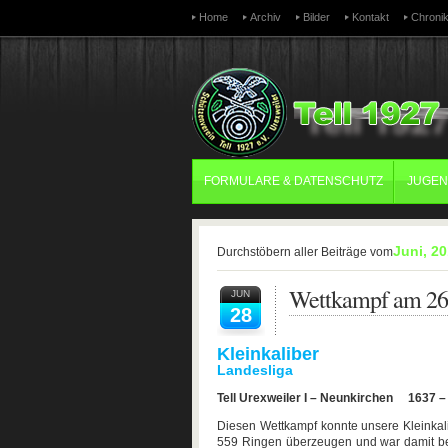
Home
Archiv
Bilder
Kontakt
Chroni
FORMULARE & DATENSCHUTZ
JUGE
Juni, 2
Durchstöbern aller Beiträge vom
Wettkampf am 26
JUN
28
Kleinkaliber
Landesliga
Tell Urexweiler I – Neunkirchen 1637 –
Diesen Wettkampf konnte unsere Kleinkal
559 Ringen überzeugen und war damit bes