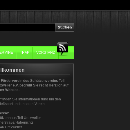
ERMINE
TRAP
VORSTAND
illkommen
 Förderverein des Schützenvereins Tell
xweiler e.V. begrüßt Sie recht Herzlich auf
ner Website.
r finden Sie Informationen rund um den
ießsport und unseren Verein.
esse:
ützenhaus Tell Urexweiler
erstraße/Habenichts
46 Urexweiler