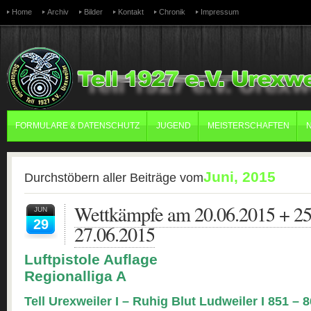
Home
Archiv
Bilder
Kontakt
Chronik
Impressum
FORMULARE & DATENSCHUTZ
JUGEND
MEISTERSCHAFTEN
Juni, 2015
Durchstöbern aller Beiträge vom
Wettkämpfe am 20.06.2015 + 25
JUN
29
27.06.2015
Luftpistole Auflage
Regionalliga A
Tell Urexweiler I – Ruhig Blut Ludweiler I 851 – 